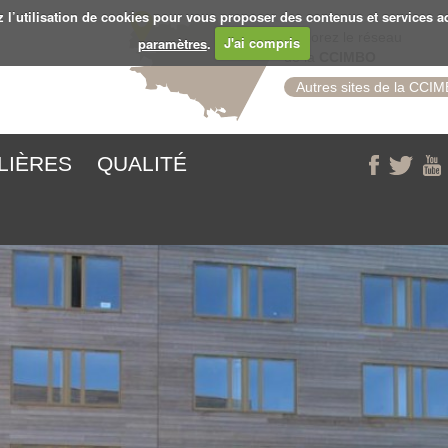
z l’utilisation de cookies pour vous proposer des contenus et services a
Explorez le réseau
paramètres
.
J'ai compris
de la
CCIMBO
Autres sites de la CCI
ILIÈRES
QUALITÉ