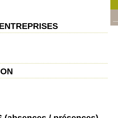
 ENTREPRISES
ION
absences / présences)