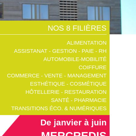
NOS 8 FILIÈRES
ALIMENTATION
ASSISTANAT - GESTION - PAIE - RH
AUTOMOBILE-MOBILITÉ
COIFFURE
COMMERCE - VENTE - MANAGEMENT
ESTHÉTIQUE - COSMÉTIQUE
HÔTELLERIE - RESTAURATION
SANTÉ - PHARMACIE
TRANSITIONS ÉCO. & NUMÉRIQUES
De janvier à juin
MERCREDIS