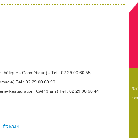
 Esthétique - Cosmétique) - Tél : 02.29.00.60.55
armacie) Tél : 02.29.00.60.90
8/05/2017
22/07/2026
erie-Restauration, CAP 3 ans) Tél : 02 29 00 60 44
entissage
Sup’Ifac affiche de très beaux résultats aux examens
t à toute
lternance
rmations.
 LÉRIVAIN