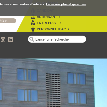
VOUS ÊTES :
daptés à vos centres d’intérêts.
En savoir plus et gérer ces
CANDIDAT
ALTERNANT
MBO
>
ENTREPRISE
PERSONNEL IFAC