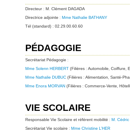
Directeur : M. Clément DAGADA
Directrice adjointe :
Mme Nathalie BATHANY
Tél (standard) : 02.29.00.60.60
PÉDAGOGIE
Secrétariat Pédagogie :
Mme Solenn HERBERT
(Filières : Automobile, Coiffure,
Mme Nathalie DUBUC
(Filières : Alimentation, Santé-Ph
1
Mme Enora MORVAN
(Filières : Commerce-Vente, Hôtell
Venez aux mercredis de l'appr
Les Mercredis de l’apprentissage s'ouvren
VIE SCOLAIRE
personne cherchant de l'information sur l'a
et nos fo
Responsable Vie Scolaire et référent mobilité :
M. Cédric
Secrétariat Vie scolaire :
Mme Christine L’HER