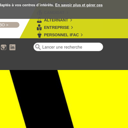
VOUS ÊTES :
daptés à vos centres d’intérêts.
En savoir plus et gérer ces
CANDIDAT
ALTERNANT
MBO
>
ENTREPRISE
PERSONNEL IFAC