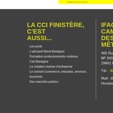
LA CCI FINISTÈRE,
IFA
C'EST
CA
AUSSI...
DE
MÉ
Les ports
L'aéroport Brest Bretagne
465 Ru
Formation professionnelle continue
BP 300
Ciel Bretagne
29801 
La création-reprise d'entreprise
Tél. :
0
Le conseil (commerce, industrie, services,
tourisme)
Mail :
i
Des marchés publics
Horair