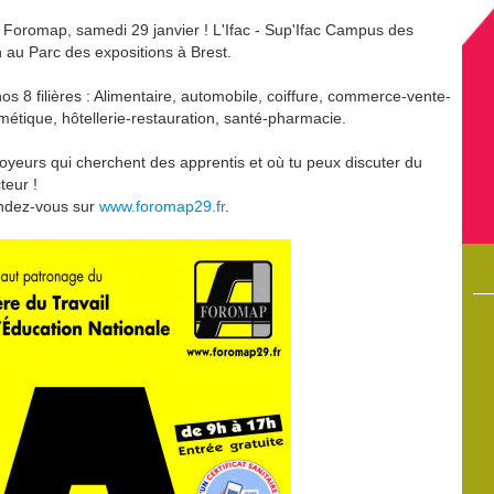
, Foromap, samedi 29 janvier ! L'Ifac - Sup'Ifac Campus des
h au Parc des expositions à Brest.
 8 filières : Alimentaire, automobile, coiffure, commerce-vente-
étique, hôtellerie-restauration, santé-pharmacie.
loyeurs qui cherchent des apprentis et où tu peux discuter du
teur !
endez-vous sur
www.foromap29.fr
.
8/05/2017
22/07/2026
entissage
Sup’Ifac affiche de très beaux résultats aux examens
t à toute
lternance
rmations.