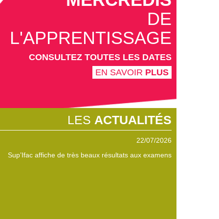
DE
L'APPRENTISSAGE
CONSULTEZ TOUTES LES DATES
EN SAVOIR
PLUS
LES
ACTUALITÉS
22/05/2026
Il est encore temps de trouver sa formation sup' !
Participez au