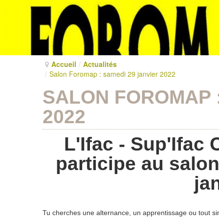
Accueil
/
Actualités
/
Salon Foromap : samedi 29 janvier 2022
SALON FOROMAP :
2022
L'Ifac - Sup'Ifa
participe au sal
jan
Tu cherches une alternance, un apprentissage ou tout sim