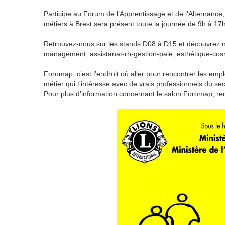
Participe au Forum de l’Apprentissage et de l’Alternance
métiers à Brest sera présent toute la journée de 9h à 17
Retrouvez-nous sur les stands D08 à D15 et découvrez nos
management, assistanat-rh-gestion-paie, esthétique-cosm
Foromap, c’est l’endroit où aller pour rencontrer les emp
métier qui t'intéresse avec de vrais professionnels du sec
Pour plus d'information concernant le salon Foromap, r
1
Venez aux mercredis de l'appr
Les Mercredis de l’apprentissage s'ouvren
personne cherchant de l'information sur l'a
et nos fo