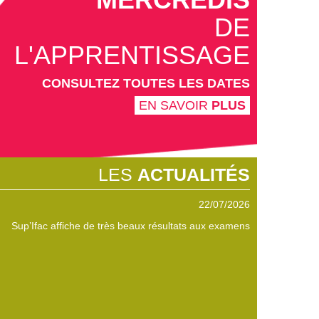
DE
L'APPRENTISSAGE
CONSULTEZ TOUTES LES DATES
EN SAVOIR
PLUS
LES
ACTUALITÉS
22/05/2026
Il est encore temps de trouver sa formation sup' !
Participez au