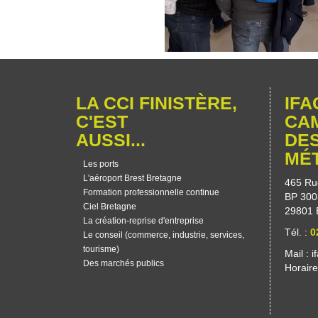
LA CCI FINISTÈRE,
IFA
C'EST
CA
AUSSI...
DE
MÉ
Les ports
L'aéroport Brest Bretagne
465 Ru
Formation professionnelle continue
BP 300
Ciel Bretagne
29801 
La création-reprise d'entreprise
Tél. :
0
Le conseil (commerce, industrie, services,
tourisme)
Mail :
i
Des marchés publics
Horair