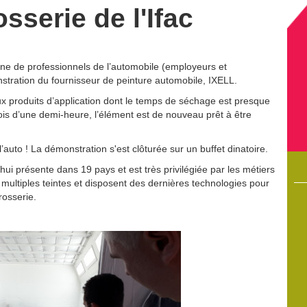
osserie de l'Ifac
taine de professionnels de l’automobile (employeurs et
stration du fournisseur de peinture automobile, IXELL.
x produits d’application dont le temps de séchage est presque
is d’une demi-heure, l’élément est de nouveau prêt à être
’auto ! La démonstration s'est clôturée sur un buffet dinatoire.
ui présente dans 19 pays et est très privilégiée par les métiers
multiples teintes et disposent des dernières technologies pour
rosserie.
8/05/2017
22/07/2026
entissage
Sup’Ifac affiche de très beaux résultats aux examens
t à toute
lternance
rmations.