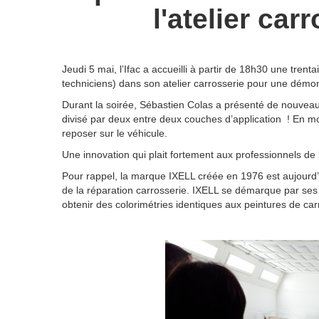
l'atelier carr
Jeudi 5 mai, l’Ifac a accueilli à partir de 18h30 une tren
techniciens) dans son atelier carrosserie pour une démon
Durant la soirée, Sébastien Colas a présenté de nouveau
divisé par deux entre deux couches d’application ! En mo
reposer sur le véhicule.
Une innovation qui plait fortement aux professionnels de l
Pour rappel, la marque IXELL créée en 1976 est aujourd’h
de la réparation carrosserie. IXELL se démarque par ses 
obtenir des colorimétries identiques aux peintures de car
1
Venez aux mercredis de l'appr
Les Mercredis de l’apprentissage s'ouvren
personne cherchant de l'information sur l'a
et nos fo