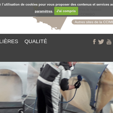
z l’utilisation de cookies pour vous proposer des contenus et services a
Explorez le réseau
paramètres
.
J'ai compris
de la
CCIMBO
Autres sites de la CCI
ILIÈRES
QUALITÉ