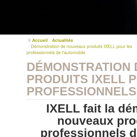
Accueil
/
Actualités
/
Démonstration de nouveaux produits IXELL pour les
professionnels de l'automobile
DÉMONSTRATION 
PRODUITS IXELL 
PROFESSIONNELS
IXELL fait la d
nouveaux pro
professionnels d